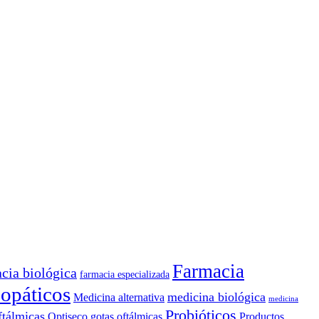
Farmacia
cia biológica
farmacia especializada
opáticos
medicina biológica
Medicina alternativa
medicina
Probióticos
ftálmicas
Optiseco gotas oftálmicas
Productos