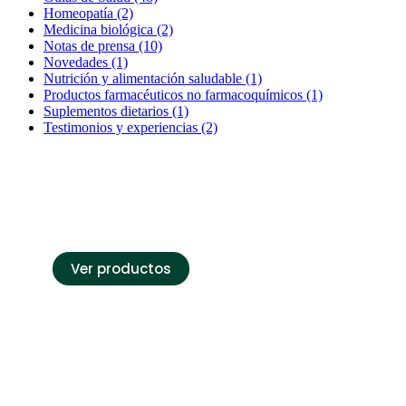
Homeopatía
(2)
Medicina biológica
(2)
Notas de prensa
(10)
Novedades
(1)
Nutrición y alimentación saludable
(1)
Productos farmacéuticos no farmacoquímicos
(1)
Suplementos dietarios
(1)
Testimonios y experiencias
(2)
Bioforschung
Conoce nuestro catálogo de
Ver productos