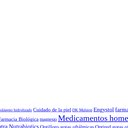
Engystol
farma
Cuidado de la piel
olágeno hidrolizado
DK Mulsion
Medicamentos home
Farmacia Biológica
magnesio
tra
Nutrabiotics
Optilloro gotas oftálmicas
Optired gotas o