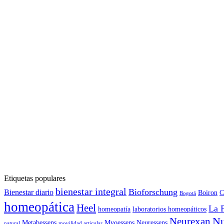
Etiquetas populares
bienestar integral
Bioforschung
Bienestar diario
Boiron
C
Bogotá
homeopática
Heel
La 
homeopatía
laboratorios homeopáticos
Nu
Neurexan
Metabessens
Myoessens
Neuressens
natural
movilidad articular