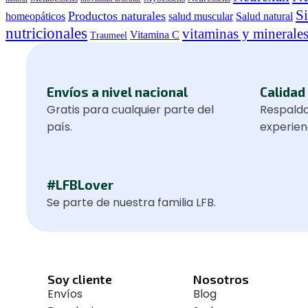
S
Productos naturales
homeopáticos
salud muscular
Salud natural
nutricionales
vitaminas y minerale
Vitamina C
Traumeel
Envíos a nivel nacional
Calidad 
Gratis para cualquier parte del
Respalda
país.
experien
#LFBLover
Se parte de nuestra familia LFB.
Soy cliente
Nosotros
Envíos
Blog