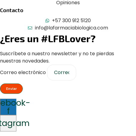
Opiniones
Contacto
+57 300 912 5120
info@lafarmaciabiologica.com
¿Eres un #LFBLover?
Suscríbete a nuestro newsletter y no te pierdas
nuestras novedades.
Correo electrónico
Enviar
cebook-
f
stagram