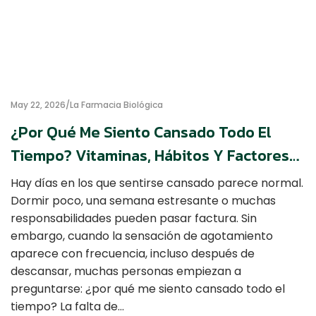
May 22, 2026
La Farmacia Biológica
¿Por Qué Me Siento Cansado Todo El
Tiempo? Vitaminas, Hábitos Y Factores
Que Podrían Influir En Tu Energía Diaria
Hay días en los que sentirse cansado parece normal.
Dormir poco, una semana estresante o muchas
responsabilidades pueden pasar factura. Sin
embargo, cuando la sensación de agotamiento
aparece con frecuencia, incluso después de
descansar, muchas personas empiezan a
preguntarse: ¿por qué me siento cansado todo el
tiempo? La falta de…