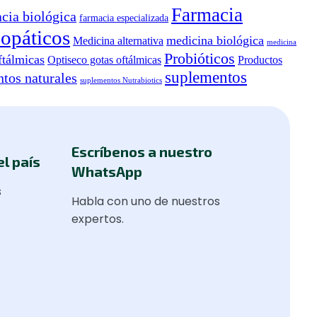
Farmacia
cia biológica
farmacia especializada
opáticos
medicina biológica
Medicina alternativa
medicina
Probióticos
ftálmicas
Optiseco gotas oftálmicas
Productos
suplementos
tos naturales
suplementos Nutrabiotics
Escríbenos a nuestro
el país
WhatsApp
s
Habla con uno de nuestros
expertos.