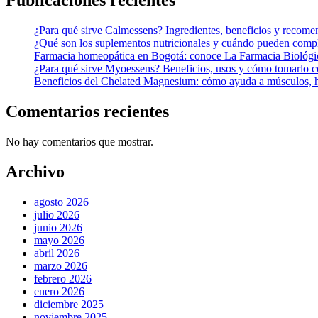
Publicaciones recientes
¿Para qué sirve Calmessens? Ingredientes, beneficios y recome
¿Qué son los suplementos nutricionales y cuándo pueden compl
Farmacia homeopática en Bogotá: conoce La Farmacia Biológi
¿Para qué sirve Myoessens? Beneficios, usos y cómo tomarlo c
Beneficios del Chelated Magnesium: cómo ayuda a músculos, h
Comentarios recientes
No hay comentarios que mostrar.
Archivo
agosto 2026
julio 2026
junio 2026
mayo 2026
abril 2026
marzo 2026
febrero 2026
enero 2026
diciembre 2025
noviembre 2025