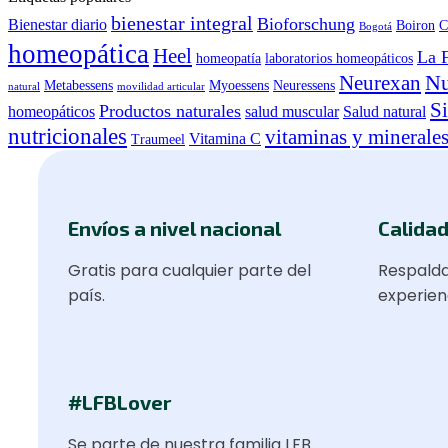
bienestar integral
Bioforschung
Bienestar diario
Boiron
C
Bogotá
homeopática
Heel
La 
homeopatía
laboratorios homeopáticos
Nu
Neurexan
Metabessens
Myoessens
Neuressens
natural
movilidad articular
S
Productos naturales
homeopáticos
salud muscular
Salud natural
nutricionales
vitaminas y minerale
Vitamina C
Traumeel
Envíos a nivel nacional
Calidad
Gratis para cualquier parte del
Respalda
país.
experien
#LFBLover
Se parte de nuestra familia LFB.