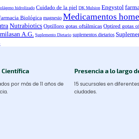
Engystol
farma
Cuidado de la piel
olágeno hidrolizado
DK Mulsion
Medicamentos home
Farmacia Biológica
magnesio
tra
Nutrabiotics
Optilloro gotas oftálmicas
Optired gotas o
imilasan A.G.
Suplemen
suplementos dietarios
Suplemento Dietario
s
 Científica
Presencia a lo largo d
dos por más de 11 años de
15 sucursales en diferente
cia.
ciudades.