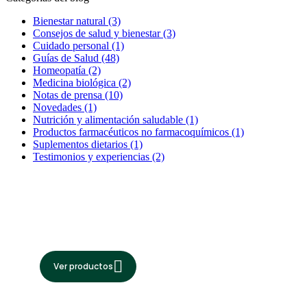
Bienestar natural
(3)
Consejos de salud y bienestar
(3)
Cuidado personal
(1)
Guías de Salud
(48)
Homeopatía
(2)
Medicina biológica
(2)
Notas de prensa
(10)
Novedades
(1)
Nutrición y alimentación saludable
(1)
Productos farmacéuticos no farmacoquímicos
(1)
Suplementos dietarios
(1)
Testimonios y experiencias
(2)
Bioforschung
Conoce nuestro catálogo de
Ver productos