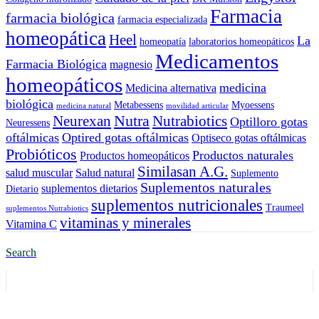
Farmacia
farmacia biológica
farmacia especializada
homeopática
Heel
La
homeopatía
laboratorios homeopáticos
Medicamentos
Farmacia Biológica
magnesio
homeopáticos
medicina
Medicina alternativa
biológica
Metabessens
Myoessens
medicina natural
movilidad articular
Nutra
Neurexan
Nutrabiotics
Optilloro gotas
Neuressens
oftálmicas
Optired gotas oftálmicas
Optiseco gotas oftálmicas
Probióticos
Productos naturales
Productos homeopáticos
Similasan A.G.
salud muscular
Salud natural
Suplemento
Suplementos naturales
suplementos dietarios
Dietario
suplementos nutricionales
Traumeel
suplementos Nutrabiotics
vitaminas y minerales
Vitamina C
Search