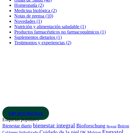
Homeopatía
(2)
Medicina biológica
(2)
Notas de prensa
(10)
Novedades
(1)
Nutrición y alimentación saludable
(1)
Productos farmacéuticos no farmacoquímicos
(1)
Suplementos dietarios
(1)
Testimonios y experiencias
(2)
Bioforschung
Conoce nuestro catálogo de
productos de esta marca
Ver productos
Etiquetas populares
bienestar integral
Bioforschung
Bienestar diario
Boiron
Bogotá
Engystol
Cuidado de la piel
Colágeno hidrolizado
DK Mulsion