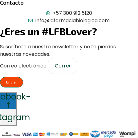
Contacto
+57 300 912 5120
info@lafarmaciabiologica.com
¿Eres un #LFBLover?
Suscríbete a nuestro newsletter y no te pierdas
nuestras novedades.
Correo electrónico
Enviar
cebook-
f
stagram