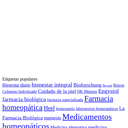
Etiquetas populares
bienestar integral
Bioforschung
Bienestar diario
Boiron
Bogotá
Engystol
Cuidado de la piel
Colágeno hidrolizado
DK Mulsion
Farmacia
farmacia biológica
farmacia especializada
homeopática
Heel
La
homeopatía
laboratorios homeopáticos
Medicamentos
Farmacia Biológica
magnesio
homeopáticos
medicina
Medicina alternativa