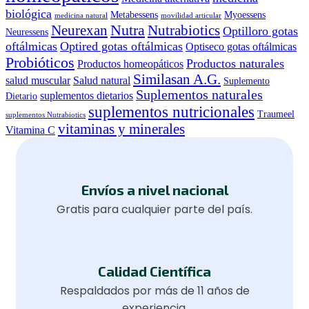
biológica
Metabessens
Myoessens
medicina natural
movilidad articular
Nutra
Neurexan
Nutrabiotics
Optilloro gotas
Neuressens
oftálmicas
Optired gotas oftálmicas
Optiseco gotas oftálmicas
Probióticos
Productos naturales
Productos homeopáticos
Similasan A.G.
salud muscular
Salud natural
Suplemento
Suplementos naturales
suplementos dietarios
Dietario
suplementos nutricionales
Traumeel
suplementos Nutrabiotics
vitaminas y minerales
Vitamina C
Envíos a nivel nacional
Gratis para cualquier parte del país.
Calidad Científica
Respaldados por más de 11 años de
experiencia.