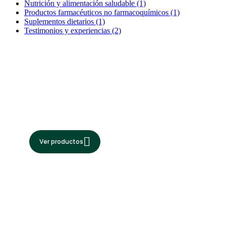
Nutrición y alimentación saludable
(1)
Productos farmacéuticos no farmacoquímicos
(1)
Suplementos dietarios
(1)
Testimonios y experiencias
(2)
Bioforschung
Conoce nuestro
catálogo de productos
de esta marca
Ver productos