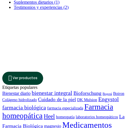
Suplementos dietarios
(1)
Testimonios y experiencias
(2)
Bioforschung
Conoce nuestro catálogo de
productos de esta marca
Ver productos
Etiquetas populares
bienestar integral
Bioforschung
Bienestar diario
Boiron
Bogotá
Engystol
Cuidado de la piel
Colágeno hidrolizado
DK Mulsion
Farmacia
farmacia biológica
farmacia especializada
homeopática
Heel
La
homeopatía
laboratorios homeopáticos
Medicamentos
Farmacia Biológica
magnesio