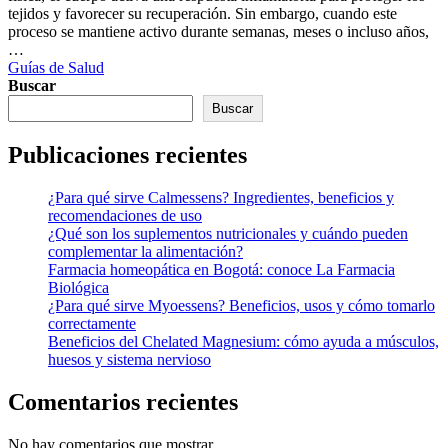
tejidos y favorecer su recuperación. Sin embargo, cuando este
proceso se mantiene activo durante semanas, meses o incluso años,
…
Categories
Guías de Salud
Buscar
Buscar
Publicaciones recientes
¿Para qué sirve Calmessens? Ingredientes, beneficios y
recomendaciones de uso
¿Qué son los suplementos nutricionales y cuándo pueden
complementar la alimentación?
Farmacia homeopática en Bogotá: conoce La Farmacia
Biológica
¿Para qué sirve Myoessens? Beneficios, usos y cómo tomarlo
correctamente
Beneficios del Chelated Magnesium: cómo ayuda a músculos,
huesos y sistema nervioso
Comentarios recientes
No hay comentarios que mostrar.