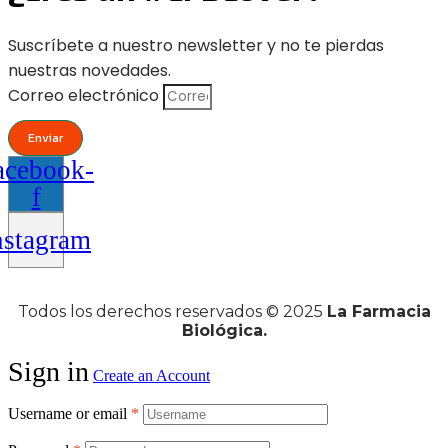
Suscríbete a nuestro newsletter y no te pierdas
nuestras novedades.
Correo electrónico
Enviar
acebook-
f
nstagram
Todos los derechos reservados © 2025
La Farmacia
Biológica.
Sign in
Create an Account
Username or email
*