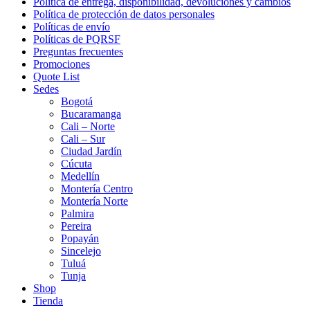
Política de entrega, disponibilidad, devoluciones y cambios
Política de protección de datos personales
Políticas de envío
Políticas de PQRSF
Preguntas frecuentes
Promociones
Quote List
Sedes
Bogotá
Bucaramanga
Cali – Norte
Cali – Sur
Ciudad Jardín
Cúcuta
Medellín
Montería Centro
Montería Norte
Palmira
Pereira
Popayán
Sincelejo
Tuluá
Tunja
Shop
Tienda