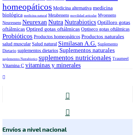
homeopáticos
medicina
Medicina alternativa
biológica
Metabessens
Myoessens
medicina natural
movilidad articular
Nutra
Neurexan
Nutrabiotics
Optilloro gotas
Neuressens
oftálmicas
Optired gotas oftálmicas
Optiseco gotas oftálmicas
Probióticos
Productos naturales
Productos homeopáticos
Similasan A.G.
salud muscular
Salud natural
Suplemento
Suplementos naturales
suplementos dietarios
Dietario
suplementos nutricionales
Traumeel
suplementos Nutrabiotics
vitaminas y minerales
Vitamina C
Envíos a nivel nacional