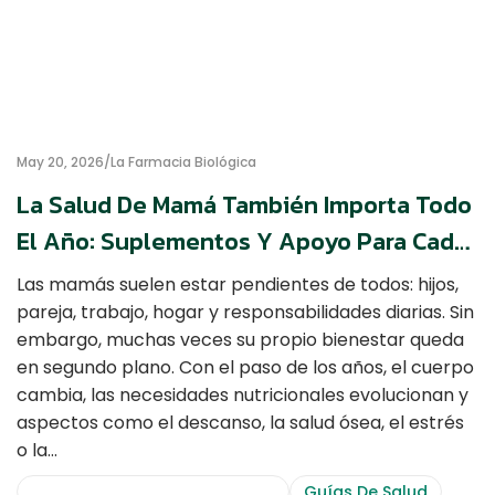
May 20, 2026
La Farmacia Biológica
La Salud De Mamá También Importa Todo
El Año: Suplementos Y Apoyo Para Cada
Etapa
Las mamás suelen estar pendientes de todos: hijos,
pareja, trabajo, hogar y responsabilidades diarias. Sin
embargo, muchas veces su propio bienestar queda
en segundo plano. Con el paso de los años, el cuerpo
cambia, las necesidades nutricionales evolucionan y
aspectos como el descanso, la salud ósea, el estrés
o la…
Consejos De Salud Y Bienestar
Guías De Salud