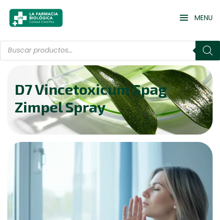
MENU
D7 Vincetoxicum Spag
Zimpel Spray