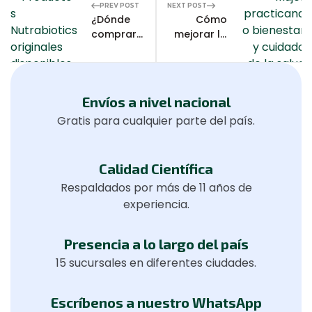
PREV POST
NEXT POST
¿Dónde
Cómo
comprar
mejorar la
Nutrabiotics
salud
original?
digestiva
Consejos
de forma
para elegir
natural:
Envíos a nivel nacional
un
Probióticos,
Gratis para cualquier parte del país.
proveedor
microbiota
confiable
y hábitos
saludables
Calidad Científica
Respaldados por más de 11 años de
experiencia.
Presencia a lo largo del país
15 sucursales en diferentes ciudades.
Escríbenos a nuestro WhatsApp