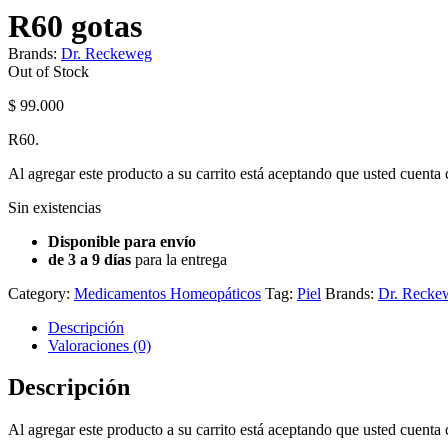
R60 gotas
Brands:
Dr. Reckeweg
Availability:
Out of Stock
$
99.000
R60.
Al agregar este producto a su carrito está aceptando que usted cuent
Sin existencias
Disponible para envío
de 3 a 9 días
para la entrega
Category:
Medicamentos Homeopáticos
Tag:
Piel
Brands:
Dr. Recke
Descripción
Valoraciones (0)
Descripción
Al agregar este producto a su carrito está aceptando que usted cuent