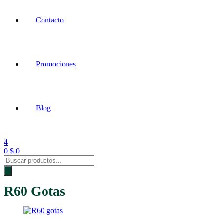
Contacto
Promociones
Blog
4
0
$
0
Products
search
R60 Gotas