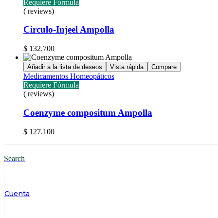
Requiere Fórmula
( reviews)
Circulo-Injeel Ampolla
$
132.700
Añadir a la lista de deseos
Vista rápida
Compare
Medicamentos Homeopáticos
Requiere Fórmula
( reviews)
Coenzyme compositum Ampolla
$
127.100
Search
Cuenta