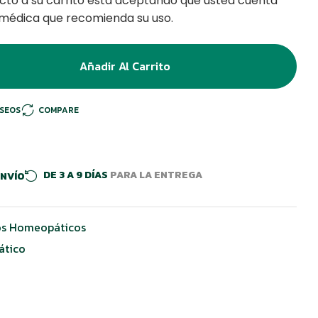
cto a su carrito está aceptando que usted cuenta
 médica que recomienda su uso.
Añadir Al Carrito
ESEOS
COMPARE
DE 3 A 9 DÍAS
PARA LA ENTREGA
ENVÍO
s Homeopáticos
ático