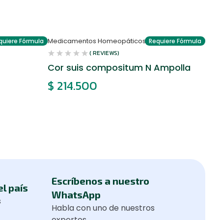
Medicamentos Homeopáticos
quiere Fórmula
Requiere Fórmula
( REVIEWS)
Cor suis compositum N Ampolla
$
214.500
Escríbenos a nuestro
el país
WhatsApp
s
Habla con uno de nuestros
expertos.