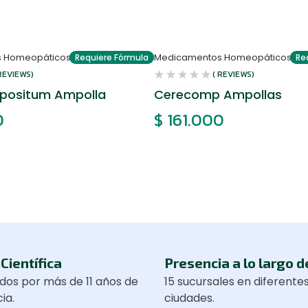
 Homeopáticos
Medicamentos Homeopáticos
Requiere Fórmula
Re
 REVIEWS)
( REVIEWS)
positum Ampolla
Cerecomp Ampollas
0
$
161.000
Científica
Presencia a lo largo d
dos por más de 11 años de
15 sucursales en diferente
ia.
ciudades.