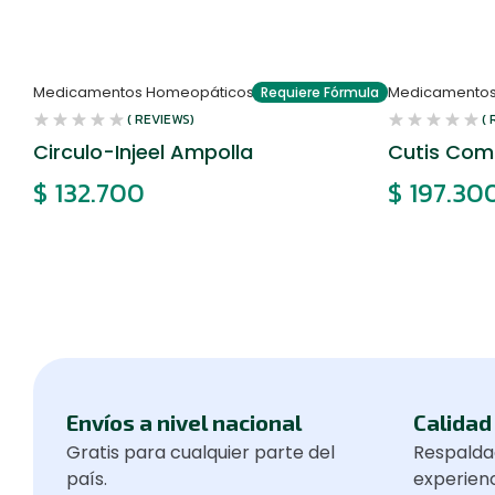
Medicamentos Homeopáticos
Medicamentos
Requiere Fórmula
( REVIEWS)
(
Circulo-Injeel Ampolla
Cutis Com
$
132.700
$
197.30
Envíos a nivel nacional
Calidad 
Gratis para cualquier parte del
Respalda
país.
experienc