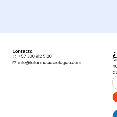
¿
Contacto
+57 300 912 5120
Su
info@lafarmaciabiologica.com
n
Co