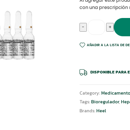
Al agregar este produ
con una prescripción
-
+
AÑADIR A LA LISTA DE D
DISPONIBLE PARA 
Category:
Medicamento
Tags:
Bioregulador
,
Hep
Brands:
Heel