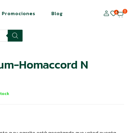
0
4
Promociones
Blog
ium-Homaccord N
Stock