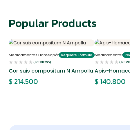
Popular Products
Medicamentos Homeopáticos
Medicamentos Ho
Requiere Fórmula
Re
( REVIEWS)
( REVI
Cor suis compositum N Ampolla
Apis-Homacc
$
214.500
$
140.800