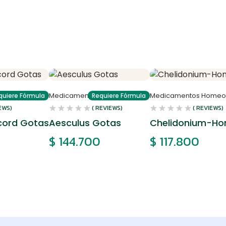
meopáticos
Medicamentos Homeopáticos
Medicamentos Homeo
quiere Fórmula
Requiere Fórmula
EWS)
( REVIEWS)
( REVIEWS)
ord Gotas
Aesculus Gotas
Chelidonium-Ho
$
144.700
$
117.800