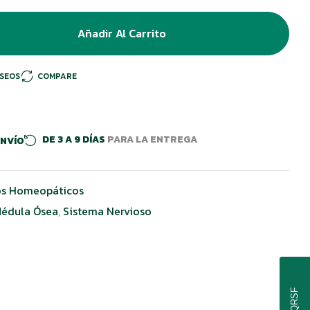
Añadir Al Carrito
ESEOS
COMPARE
DE 3 A 9 DÍAS
PARA LA ENTREGA
ENVÍO
s Homeopáticos
édula Ósea
,
Sistema Nervioso
PQRSF