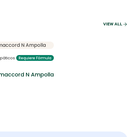
VIEW ALL
páticos
Requiere Fórmula
maccord N Ampolla