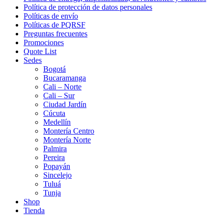
Política de protección de datos personales
Políticas de envío
Políticas de PQRSF
Preguntas frecuentes
Promociones
Quote List
Sedes
Bogotá
Bucaramanga
Cali – Norte
Cali – Sur
Ciudad Jardín
Cúcuta
Medellín
Montería Centro
Montería Norte
Palmira
Pereira
Popayán
Sincelejo
Tuluá
Tunja
Shop
Tienda