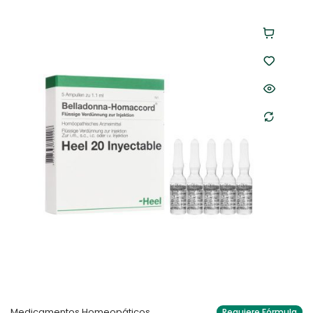
Medicamentos Homeopáticos
Requiere Fórmula