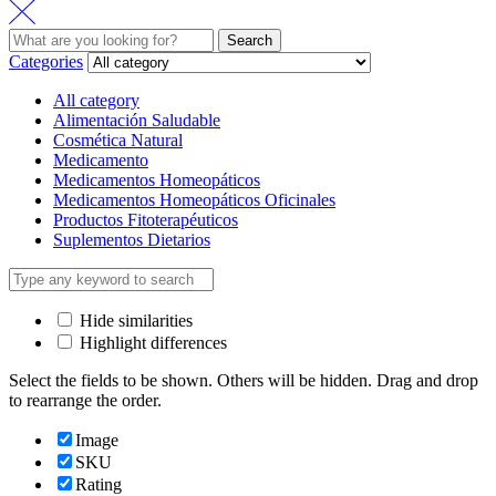
Search
Search
for:
Categories
All category
Alimentación Saludable
Cosmética Natural
Medicamento
Medicamentos Homeopáticos
Medicamentos Homeopáticos Oficinales
Productos Fitoterapéuticos
Suplementos Dietarios
Hide similarities
Highlight differences
Select the fields to be shown. Others will be hidden. Drag and drop
to rearrange the order.
Image
SKU
Rating