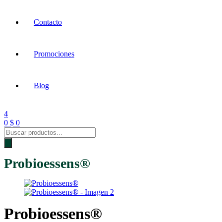
Contacto
Promociones
Blog
4
0
$
0
Products
search
Probioessens®
Probioessens®