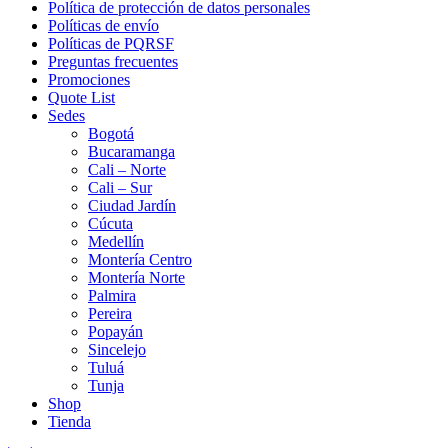
Política de protección de datos personales
Políticas de envío
Políticas de PQRSF
Preguntas frecuentes
Promociones
Quote List
Sedes
Bogotá
Bucaramanga
Cali – Norte
Cali – Sur
Ciudad Jardín
Cúcuta
Medellín
Montería Centro
Montería Norte
Palmira
Pereira
Popayán
Sincelejo
Tuluá
Tunja
Shop
Tienda