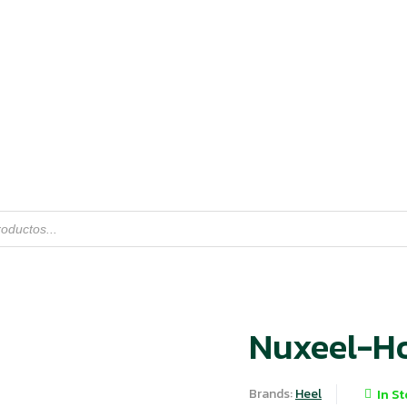
Nuxeel-H
Brands:
Heel
In S