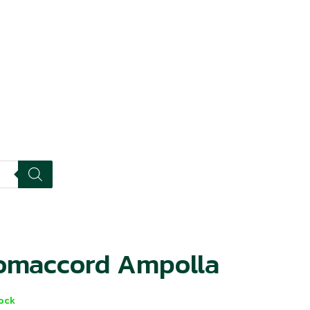
omaccord Ampolla
tock