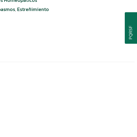
pasmos
,
Estreñimiento
PQRSF