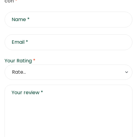
con
*
Your Rating
*