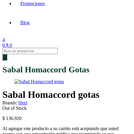
Promociones
Blog
4
0
$
0
Products
search
Sabal Homaccord Gotas
Sabal Homaccord gotas
Brands:
Heel
Availability:
Out of Stock
$
136.920
Al agregar este producto a su carrito está aceptando que usted
cuenta con una prescripción médica que recomienda su uso.