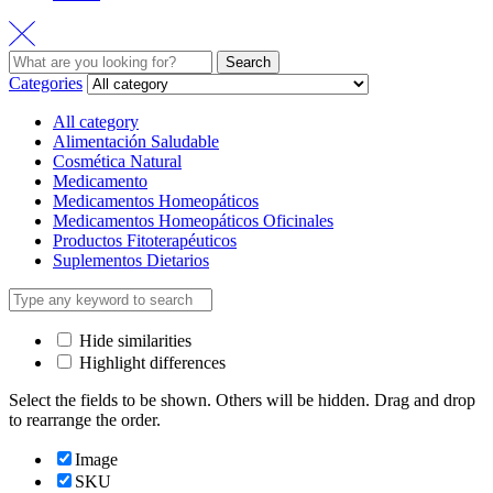
Search
Search
for:
Categories
All category
Alimentación Saludable
Cosmética Natural
Medicamento
Medicamentos Homeopáticos
Medicamentos Homeopáticos Oficinales
Productos Fitoterapéuticos
Suplementos Dietarios
Hide similarities
Highlight differences
Select the fields to be shown. Others will be hidden. Drag and drop
to rearrange the order.
Image
SKU