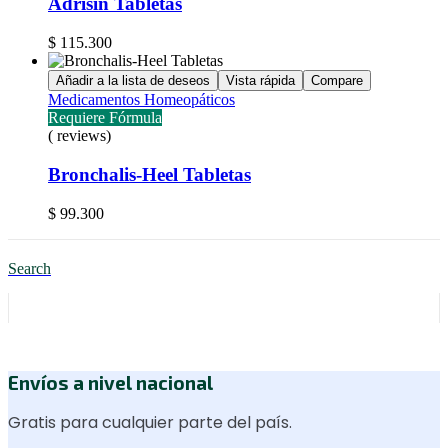
Adrisin Tabletas
$
115.300
Añadir a la lista de deseos
Vista rápida
Compare
Medicamentos Homeopáticos
Requiere Fórmula
( reviews)
Bronchalis-Heel Tabletas
$
99.300
Search
Envíos a nivel nacional
Gratis para cualquier parte del país.