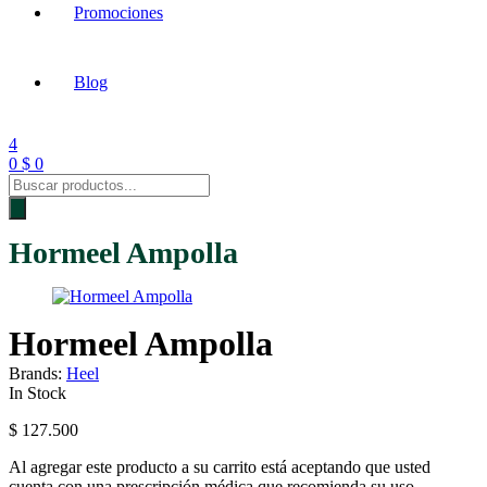
Promociones
Blog
4
0
$
0
Products
search
Hormeel Ampolla
Hormeel Ampolla
Brands:
Heel
Availability:
In Stock
$
127.500
Al agregar este producto a su carrito está aceptando que usted
cuenta con una prescripción médica que recomienda su uso.