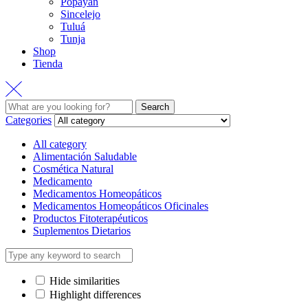
Popayán
Sincelejo
Tuluá
Tunja
Shop
Tienda
Search
Search
for:
Categories
All category
Alimentación Saludable
Cosmética Natural
Medicamento
Medicamentos Homeopáticos
Medicamentos Homeopáticos Oficinales
Productos Fitoterapéuticos
Suplementos Dietarios
Hide similarities
Highlight differences