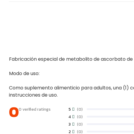
Fabricación especial de metabolito de ascorbato de c
Modo de uso:
Como suplemento alimenticio para adultos, una (1) cá
instrucciones de uso.
0
0 verified ratings
5
(0)
4
(0)
3
(0)
2
(0)