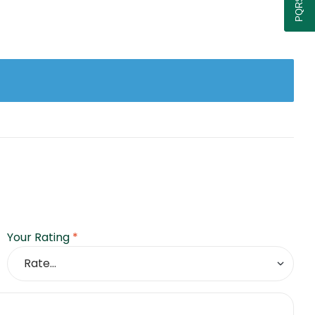
PQRSF
Your Rating
*