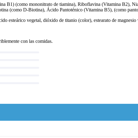
na B1) (como mononitrato de tiamina), Riboflavina (Vitamina B2), N
ina (como D-Biotina), Ácido Pantoténico (Vitamina B5), (como pantoten
cido esteárico vegetal, dióxido de titanio (color), estearato de magnesio 
eriblemente con las comidas.