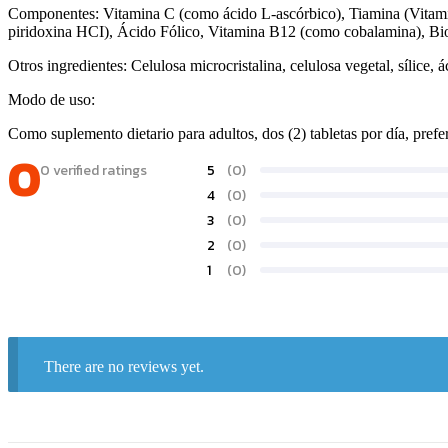
Componentes: Vitamina C (como ácido L-ascórbico), Tiamina (Vitami
piridoxina HCI), Ácido Fólico, Vitamina B12 (como cobalamina), Biot
Otros ingredientes: Celulosa microcristalina, celulosa vegetal, sílice, á
Modo de uso:
Como suplemento dietario para adultos, dos (2) tabletas por día, pref
0
0 verified ratings
5
(0)
4
(0)
3
(0)
2
(0)
1
(0)
There are no reviews yet.