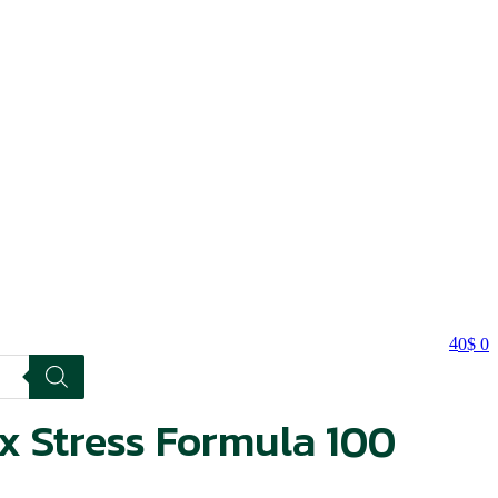
4
0
$
0
 Stress Formula 100