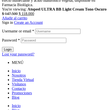
You're viewing:
Atopeel ULTRA BB Light Cream Tono Oscuro
El
El
$
147.500
$
118.000
precio
precio
Añadir al carrito
original
actual
Sign in
Create an Account
era:
es:
Username or email
$ 147.500.
*
$ 118.000.
Password
*
Login
Lost your password?
MENÚ
Inicio
Nosotros
Tienda Virtual
Visítanos
Contacto
Promociones
Blog
Inicio