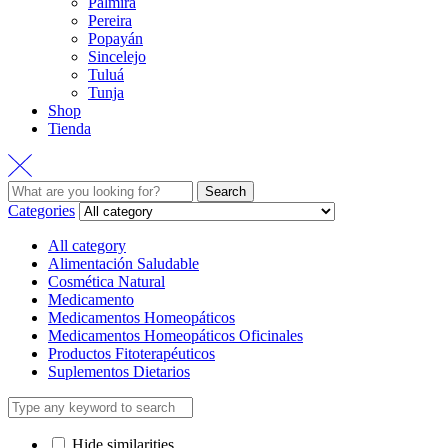
Palmira
Pereira
Popayán
Sincelejo
Tuluá
Tunja
Shop
Tienda
Search
Search
for:
Categories
All category
Alimentación Saludable
Cosmética Natural
Medicamento
Medicamentos Homeopáticos
Medicamentos Homeopáticos Oficinales
Productos Fitoterapéuticos
Suplementos Dietarios
Hide similarities