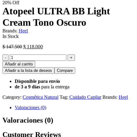
20% Off
Atopeel ULTRA BB Light
Cream Tono Oscuro
Brands:
Heel
Availability:
In Stock
El
El
$
147.500
$
118.000
precio
precio
Cantidad
original
actual
-
+
era:
es:
Añadir al carrito
$ 147.500.
$ 118.000.
Añadir a la lista de deseos
Compare
Disponible para envío
de 3 a 9 días
para la entrega
Category:
Cosmética Natural
Tag:
Cuidado Capilar
Brands:
Heel
Valoraciones (0)
Valoraciones (0)
Customer Reviews