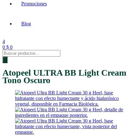
Promociones
Blog
4
0
$
0
Products
search
Atopeel ULTRA BB Light Cream
Tono Oscuro