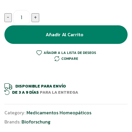
El
El
precio
precio
Cantidad
-
+
original
actual
Añadir Al Carrito
era:
es:
$ 60.000.
$ 54.000.
AÑADIR A LA LISTA DE DESEOS
COMPARE
DISPONIBLE PARA ENVÍO
DE 3 A 9 DÍAS
PARA LA ENTREGA
Category:
Medicamentos Homeopáticos
Brands:
Bioforschung