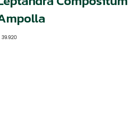
Leptandra Compositum
Ampolla
$
39.920