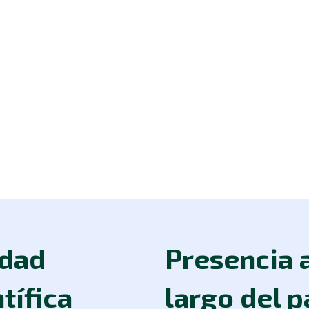
idad
Presencia a
tífica
largo del p