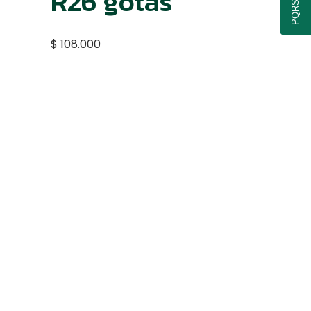
R26 gotas
PQRSF
$
108.000