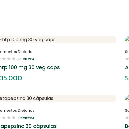
lementos Dietarios
S
( REVIEWS)
htp 100 mg 30 veg caps
A
35.000
$
lementos Dietarios
S
( REVIEWS)
tapepzinc 30 cápsulas
B