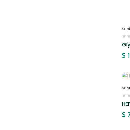
Sup
Gl
$
1
Sup
HE
$
7