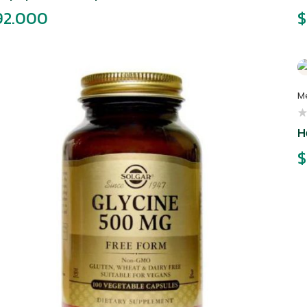
2.000
$
M
H
$