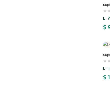
Sup
L-
$
9
Sup
L-
$
1