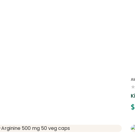
A
K
$