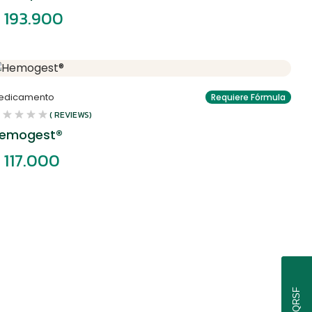
193.900
edicamento
Requiere Fórmula
( REVIEWS)
emogest®
117.000
PQRSF