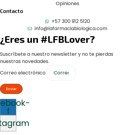
Opiniones
Contacto
+57 300 912 5120
info@lafarmaciabiologica.com
¿Eres un #LFBLover?
Suscríbete a nuestro newsletter y no te pierdas
nuestras novedades.
Correo electrónico
Enviar
cebook-
f
stagram