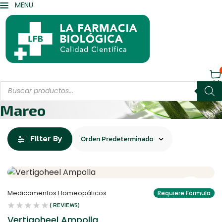
MENU
Products
search
Mareo
Filter By
Medicamentos Homeopáticos
Requiere Fórmula
( REVIEWS)
Vertigoheel Ampolla