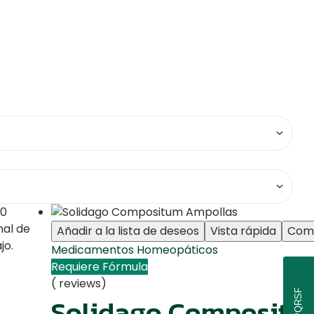
Añadir a la lista de deseos
Vista rápida
Com
Medicamentos Homeopáticos
Requiere Fórmula
( reviews)
PQRSF
Solidago Compositu