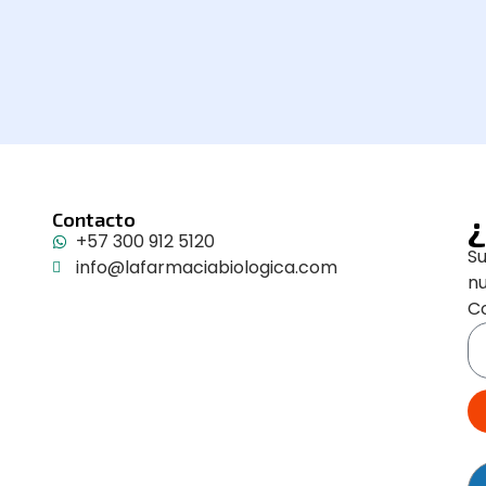
¿
Contacto
+57 300 912 5120
Su
info@lafarmaciabiologica.com
n
Co