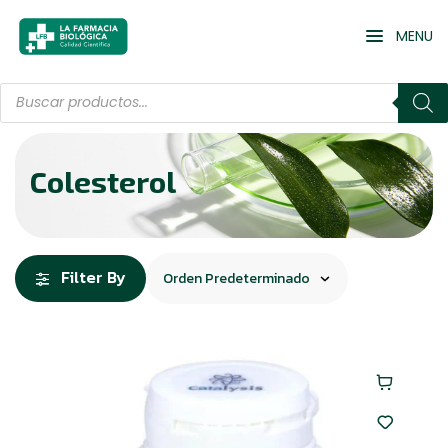
MENU
Colesterol
Filter By