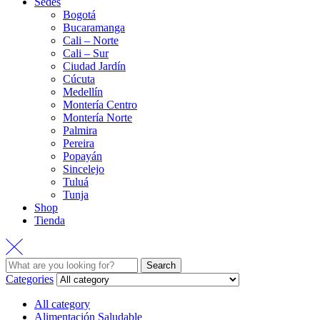
Sedes
Bogotá
Bucaramanga
Cali – Norte
Cali – Sur
Ciudad Jardín
Cúcuta
Medellín
Montería Centro
Montería Norte
Palmira
Pereira
Popayán
Sincelejo
Tuluá
Tunja
Shop
Tienda
Search
Categories
All category
Alimentación Saludable