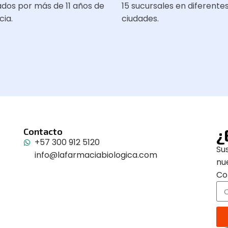
dos por más de 11 años de
15 sucursales en diferente
cia.
ciudades.
¿
Contacto
+57 300 912 5120
Su
info@lafarmaciabiologica.com
nu
Co