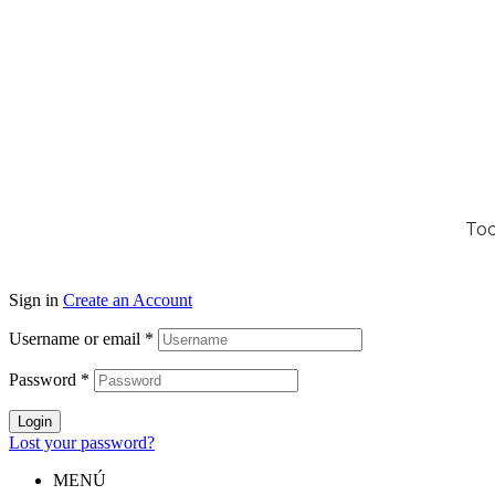
Tod
Sign in
Create an Account
Username or email
*
Password
*
Login
Lost your password?
MENÚ