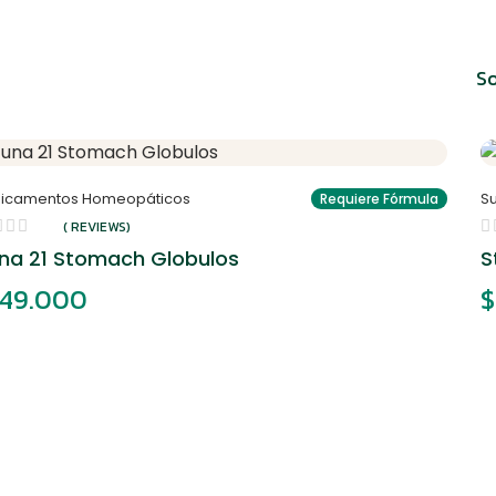
So
icamentos Homeopáticos
S
Requiere Fórmula
( REVIEWS)
na 21 Stomach Globulos
S
49.000
$