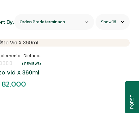
rt By:
uplementos Dietarios
( REVIEWS)
to Vid X 360ml
82.000
PQRSF